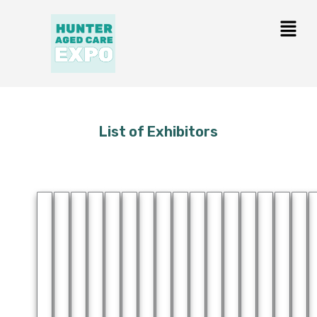
Skip
to
content
List of Exhibitors